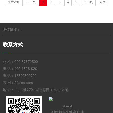
米兰注册
上一页
1
2
3
4
5
下一页
末页
友情链接： |
联系方式
总 机：
020-87572500
电 话：
400-1898-020
电 话：
18520500709
官 网：24alco.com
地 址：广州增城区中城智慧园B1栋办公楼
扫一扫
米兰注册-米兰注册(中