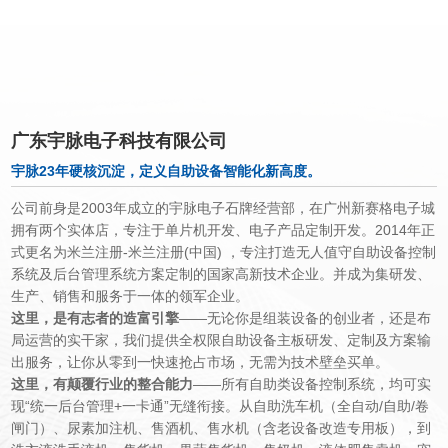
集研发，生产，销售和服务于一
广东宇脉电子科技有限公司
宇脉23年硬核沉淀，定义自助设备智能化新高度。
公司前身是
2003
年成立的宇脉电子石牌经营部，在广州新赛格电子城
拥有两个实体店，专注于单片机开发、电子产品定制开发。
2014
年正
式更名为米兰注册-米兰注册(中国) ，专注打造无人值守自助设备
控制
系统及后台管理系统方案定制的国家高新技术企业。并成为集研发、
生产、销售和服务于一体的领军企业。
这里，是有志者的造富引擎
——无论你是组装设备的创业者，还是布
局运营的实干家，我们提供全权限自助设备主板研发、定制及方案输
出服务，让你从零到一快速抢占市场，无需为技术壁垒买单。
这里，有颠覆行业的整合能力
——所有自助类设备控制系统，均可实
现“统一后台管理
+
一卡通”无缝衔接。从自助洗车机（全自动
/
自助
/
卷
闸门）、尿素加注机、售酒机、售水机（含老设备改造专用板），到