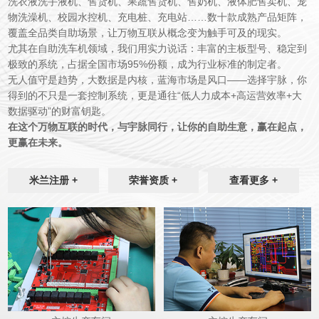
洗衣液洗手液机、售货机、果蔬售货机、售奶机、液体肥售卖机
、宠
物洗澡机、校园水控机、充电桩、充电站……数十款成熟产品矩阵，
覆盖全品类自助场景，让万物互联从概念变为触手可及的现实。
尤其在自助洗车机领域，我们用实力说话：丰富的主板型号、稳定到
极致的系统，占据全国市场
95%
份额，成为行业标准的制定者。
无人值守是趋势，大数据是内核，蓝海市场是风口
——选择宇脉，你
得到的不只是一套控制系统，更是通往“低人力成本
+
高运营效率
+
大
数据驱动”的财富钥匙。
在这个万物互联的时代，与宇脉同行，让你的自助生意，赢在起点，
更赢在未来。
米兰注册 +
荣誉资质 +
查看更多 +