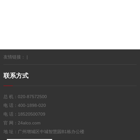
提供优质的产品，深受多方信赖
联网刷卡投币微信自助洗衣液机的前景怎么样？
广州宇脉电子自助液体售卖机有哪些型号
友情链接： |
联系方式
总 机：
020-87572500
电 话：
400-1898-020
电 话：
18520500709
官 网：24alco.com
地 址：广州增城区中城智慧园B1栋办公楼