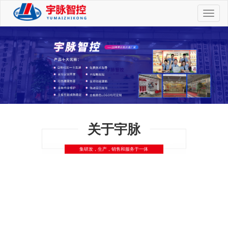
切
换
导
航
关于宇脉