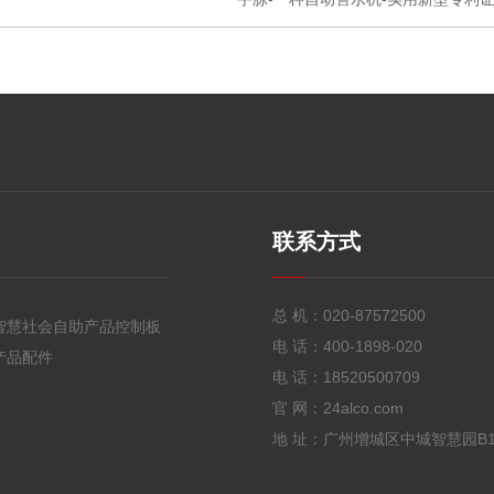
联系方式
总 机：
020-87572500
智慧社会自助产品控制板
电 话：
400-1898-020
产品配件
电 话：
18520500709
官 网：24alco.com
地 址：广州增城区中城智慧园B