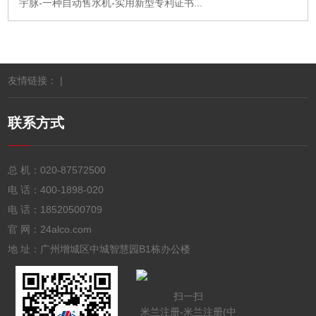
宇脉-一种自动售水机-实用新型专利证书...
友情链接： |
联系方式
总 机：
020-87572500
电 话：
400-1898-020
电 话：
18520500709
官 网：24alco.com
地 址：广州增城区中城智慧园B1栋办公楼
扫一扫
米兰注册-米兰注册(中