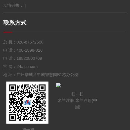
友情链接： |
联系方式
总 机：
020-87572500
电 话：
400-1898-020
电 话：
18520500709
官 网：24alco.com
地 址：广州增城区中城智慧园B1栋办公楼
扫一扫
米兰注册-米兰注册(中
国)
扫一扫