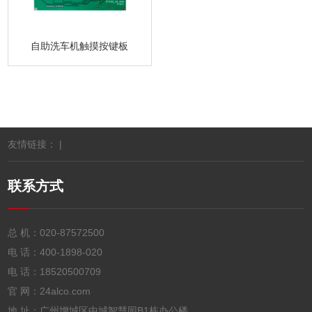
自助洗车机触摸按键板
友情链接： |
联系方式
总 机：
020-87572500
电 话：
400-1898-020
电 话：
18520500709
官 网：24alco.com
地 址：广州增城区中城智慧园B1栋办公楼