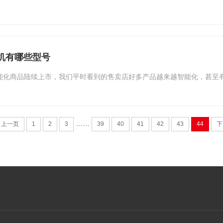
机有哪些型号
能化商品陆续上市，我们平时看到的售卖店好多产品越来越智能化，甚至
……
上一页
1
2
3
39
40
41
42
43
44
下