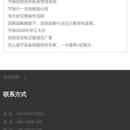
宇脉自助洗车机双管理系统
宇脉六一活动精选心得
毛巾柜完整操作流程
国家战略赋能下，自助设备行业迈入数智化发展...
宇脉2026年开工大吉
自助洗车机主板源头厂家
无人值守设备智能管控专家，一卡通用+定制方...
友情链接： |
联系方式
总 机：
020-87572500
电 话：
400-1898-020