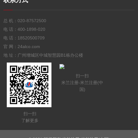
联系方式
总 机：
020-87572500
电 话：
400-1898-020
电 话：
18520500709
官 网：24alco.com
地 址：广州增城区中城智慧园B1栋办公楼
扫一扫
米兰注册-米兰注册(中
国)
扫一扫
了解更多