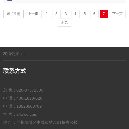
米兰注册
上一页
1
2
3
4
5
6
7
下一页
末页
友情链接： |
联系方式
总 机：
020-87572500
电 话：
400-1898-020
电 话：
18520500709
官 网：24alco.com
地 址：广州增城区中城智慧园B1栋办公楼