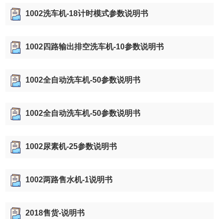
1002洗车机-18计时模式参数说明书
1002四路输出排空洗车机-10参数说明书
1002全自动洗车机-50参数说明书
1002全自动洗车机-50参数说明书
1002尿素机-25参数说明书
1002两路售水机-1说明书
2018售货-说明书